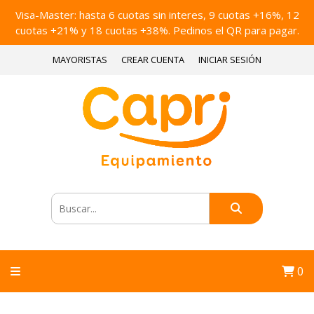
Visa-Master: hasta 6 cuotas sin interes, 9 cuotas +16%, 12
cuotas +21% y 18 cuotas +38%. Pedinos el QR para pagar.
MAYORISTAS
CREAR CUENTA
INICIAR SESIÓN
0