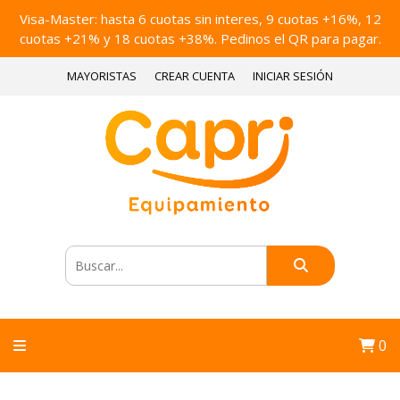
Visa-Master: hasta 6 cuotas sin interes, 9 cuotas +16%, 12
cuotas +21% y 18 cuotas +38%. Pedinos el QR para pagar.
MAYORISTAS
CREAR CUENTA
INICIAR SESIÓN
0