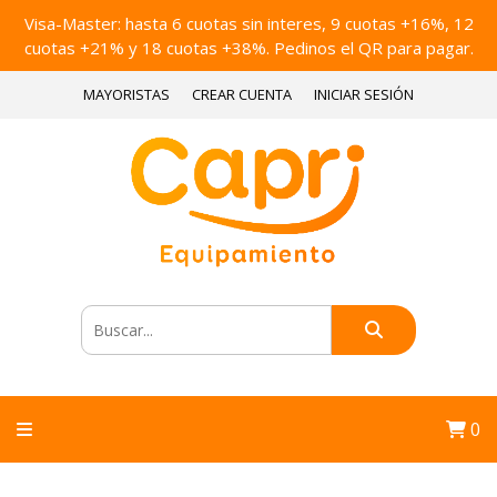
Visa-Master: hasta 6 cuotas sin interes, 9 cuotas +16%, 12
cuotas +21% y 18 cuotas +38%. Pedinos el QR para pagar.
MAYORISTAS
CREAR CUENTA
INICIAR SESIÓN
0