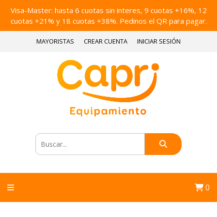
Visa-Master: hasta 6 cuotas sin interes, 9 cuotas +16%, 12
cuotas +21% y 18 cuotas +38%. Pedinos el QR para pagar.
MAYORISTAS
CREAR CUENTA
INICIAR SESIÓN
0