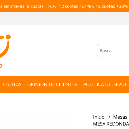
as sin interes, 9 cuotas +16%, 12 cuotas +21% y 18 cuotas +38%.
CUOTAS
OPINION DE CLIENTES
POLÍTICA DE DEVOL
Inicio
Mesas 
MESA REDONDA 