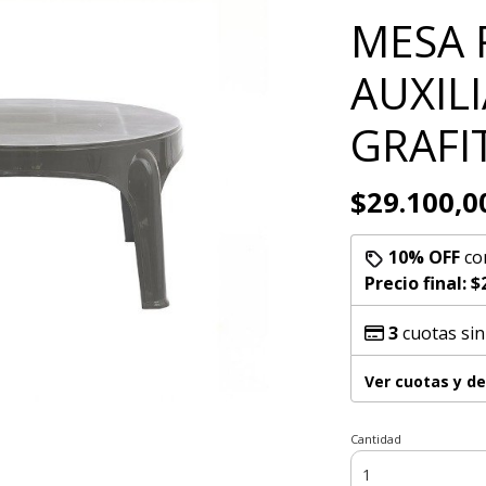
MESA 
AUXIL
GRAFI
$29.100,0
10% OFF
co
Precio final:
$
3
cuotas sin
Ver cuotas y d
Cantidad