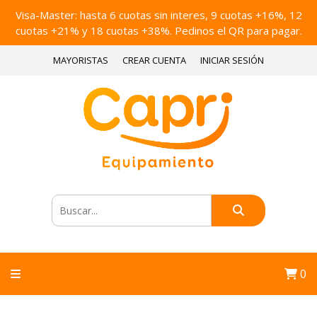
Visa-Master: hasta 6 cuotas sin interes, 9 cuotas +16%, 12
cuotas +21% y 18 cuotas +38%. Pedinos el QR para pagar.
MAYORISTAS
CREAR CUENTA
INICIAR SESIÓN
0