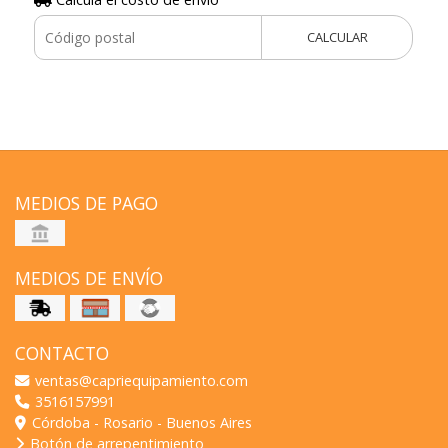
CALCULAR
MEDIOS DE PAGO
MEDIOS DE ENVÍO
CONTACTO
ventas@capriequipamiento.com
3516157991
Córdoba - Rosario - Buenos Aires
Botón de arrepentimiento