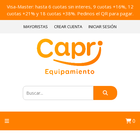
Visa-Master: hasta 6 cuotas sin interes, 9 cuotas +16%, 12
cuotas +21% y 18 cuotas +38%. Pedinos el QR para pagar.
MAYORISTAS
CREAR CUENTA
INICIAR SESIÓN
0