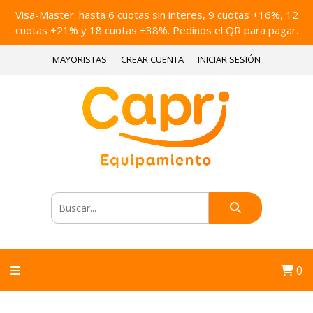
Visa-Master: hasta 6 cuotas sin interes, 9 cuotas +16%, 12
cuotas +21% y 18 cuotas +38%. Pedinos el QR para pagar.
MAYORISTAS
CREAR CUENTA
INICIAR SESIÓN
0