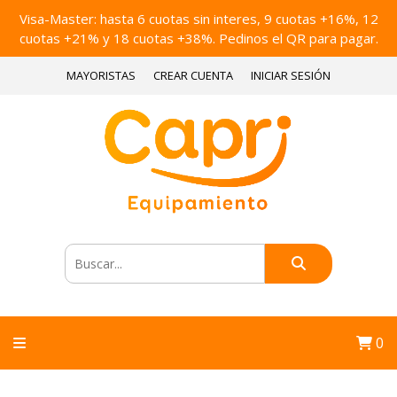
Visa-Master: hasta 6 cuotas sin interes, 9 cuotas +16%, 12
cuotas +21% y 18 cuotas +38%. Pedinos el QR para pagar.
MAYORISTAS
CREAR CUENTA
INICIAR SESIÓN
0