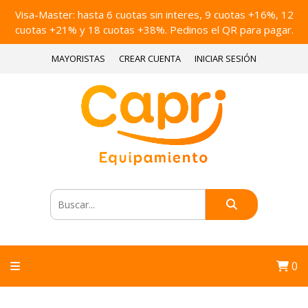
Visa-Master: hasta 6 cuotas sin interes, 9 cuotas +16%, 12
cuotas +21% y 18 cuotas +38%. Pedinos el QR para pagar.
MAYORISTAS
CREAR CUENTA
INICIAR SESIÓN
0