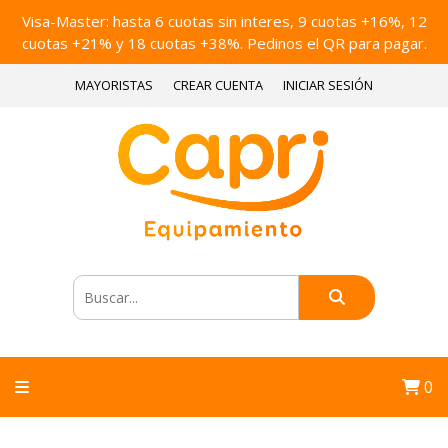
Visa-Master: hasta 6 cuotas sin interes, 9 cuotas +16%, 12
cuotas +21% y 18 cuotas +38%. Pedinos el QR para pagar.
MAYORISTAS
CREAR CUENTA
INICIAR SESIÓN
0