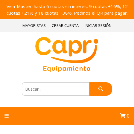
Visa-Master: hasta 6 cuotas sin interes, 9 cuotas +16%, 12
cuotas +21% y 18 cuotas +38%. Pedinos el QR para pagar.
MAYORISTAS
CREAR CUENTA
INICIAR SESIÓN
0