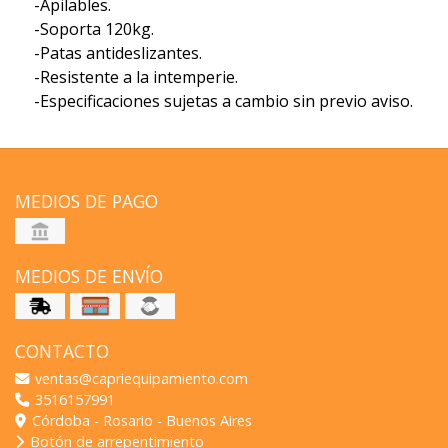
-Apilables.
-Soporta 120kg.
-Patas antideslizantes.
-Resistente a la intemperie.
-Especificaciones sujetas a cambio sin previo aviso.
MEDIOS DE PAGO
MEDIOS DE ENVÍO
CONTACTO
ventas@capriequipamiento.com
3516157991
Córdoba - Rosario - Buenos Aires
Botón de arrepentimiento