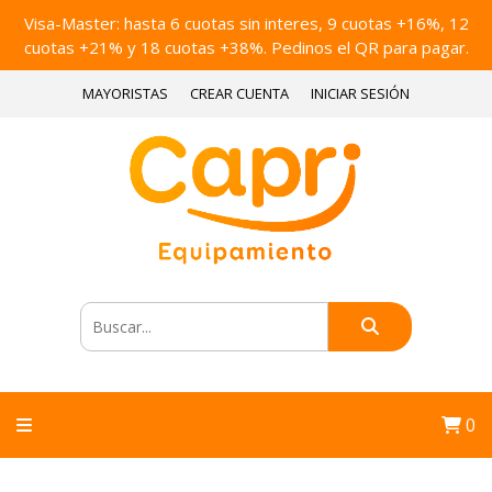
Visa-Master: hasta 6 cuotas sin interes, 9 cuotas +16%, 12
cuotas +21% y 18 cuotas +38%. Pedinos el QR para pagar.
MAYORISTAS
CREAR CUENTA
INICIAR SESIÓN
0