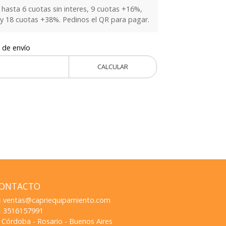
hasta 6 cuotas sin interes, 9 cuotas +16%,
y 18 cuotas +38%. Pedinos el QR para pagar.
 de envío
CALCULAR
ONTACTO
ventas@capriequipamiento.com
3516157991
Córdoba - Rosario - Buenos Aires