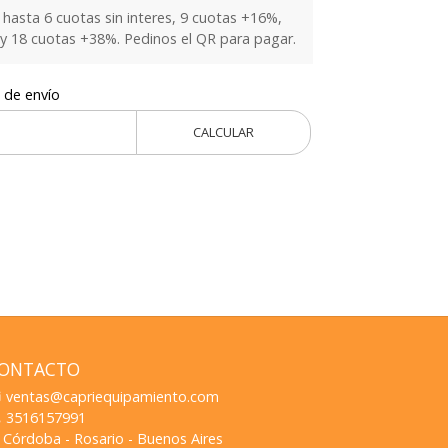
hasta 6 cuotas sin interes, 9 cuotas +16%,
y 18 cuotas +38%. Pedinos el QR para pagar.
 de envío
CALCULAR
ONTACTO
ventas@capriequipamiento.com
3516157991
Córdoba - Rosario - Buenos Aires