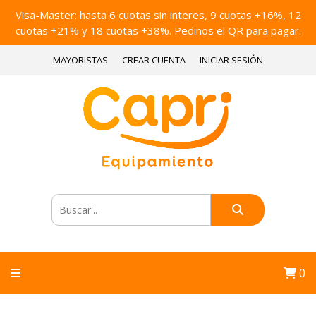
Visa-Master: hasta 6 cuotas sin interes, 9 cuotas +16%, 12
cuotas +21% y 18 cuotas +38%. Pedinos el QR para pagar.
MAYORISTAS
CREAR CUENTA
INICIAR SESIÓN
0