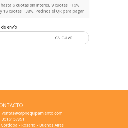
hasta 6 cuotas sin interes, 9 cuotas +16%,
y 18 cuotas +38%. Pedinos el QR para pagar.
 de envío
CALCULAR
ONTACTO
ventas@capriequipamiento.com
3516157991
Córdoba - Rosario - Buenos Aires