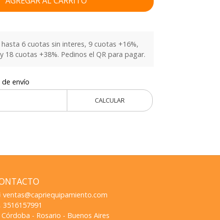
AGREGAR AL CARRITO
hasta 6 cuotas sin interes, 9 cuotas +16%,
y 18 cuotas +38%. Pedinos el QR para pagar.
 de envío
CALCULAR
ONTACTO
ventas@capriequipamiento.com
3516157991
Córdoba - Rosario - Buenos Aires