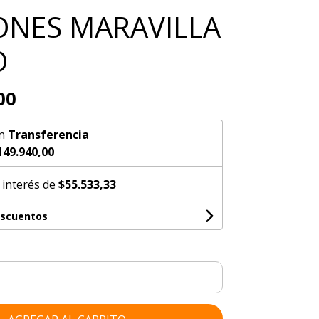
LONES MARAVILLA
O
00
n
Transferencia
149.940,00
 interés de
$55.533,33
escuentos