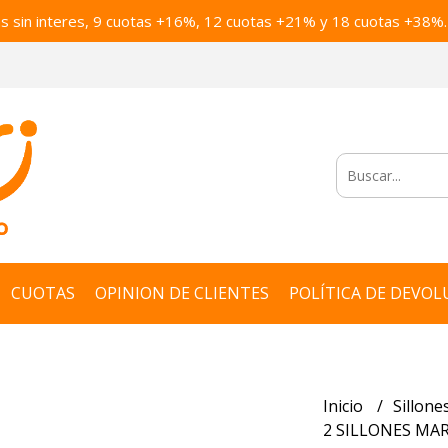
as sin interes, 9 cuotas +16%, 12 cuotas +21% y 18 cuotas +38%.
CUOTAS
OPINION DE CLIENTES
POLÍTICA DE DEVOL
Inicio
Sillone
2 SILLONES MA