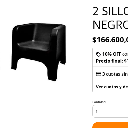
2 SIL
NEGR
$166.600,
10% OFF
co
Precio final:
$
3
cuotas sin
Ver cuotas y d
Cantidad