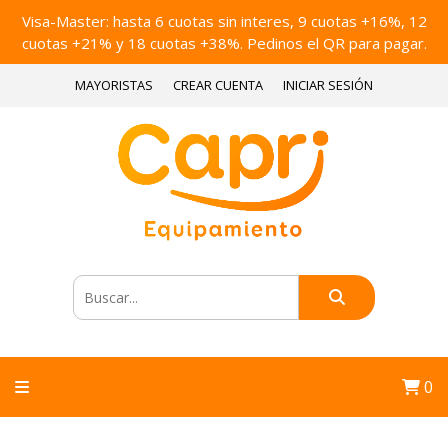
Visa-Master: hasta 6 cuotas sin interes, 9 cuotas +16%, 12
cuotas +21% y 18 cuotas +38%. Pedinos el QR para pagar.
MAYORISTAS
CREAR CUENTA
INICIAR SESIÓN
0