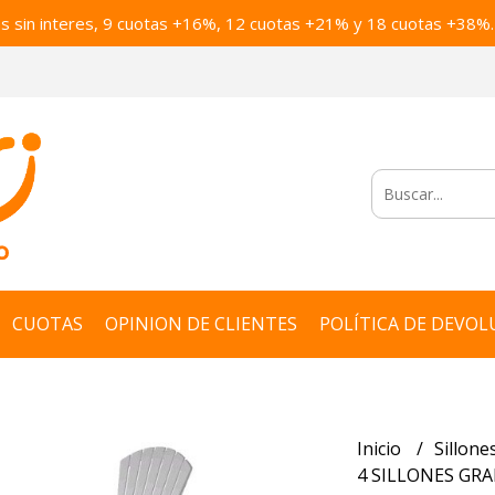
as sin interes, 9 cuotas +16%, 12 cuotas +21% y 18 cuotas +38%.
CUOTAS
OPINION DE CLIENTES
POLÍTICA DE DEVOL
Inicio
Sillone
4 SILLONES GR