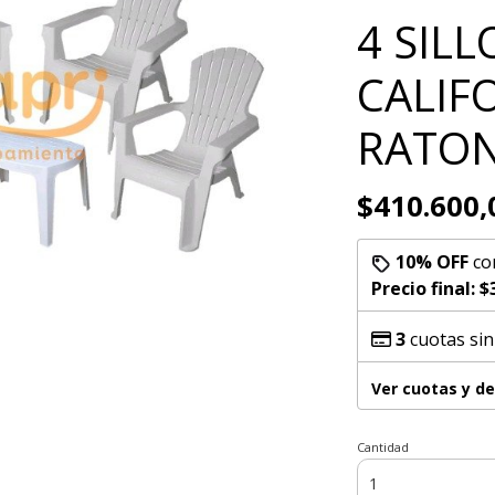
4 SIL
CALIF
RATON
$410.600,
10% OFF
co
Precio final:
$
3
cuotas sin
Ver cuotas y d
Cantidad