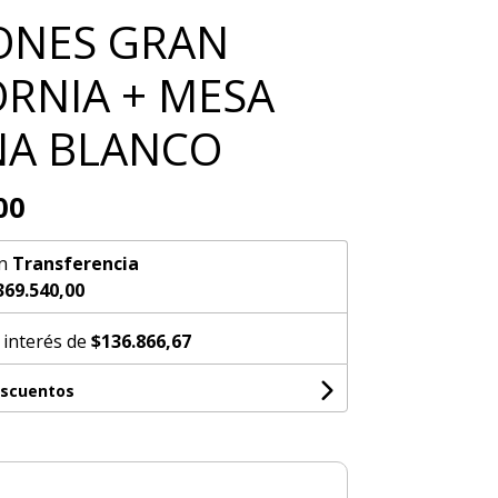
LONES GRAN
ORNIA + MESA
A BLANCO
00
n
Transferencia
369.540,00
 interés de
$136.866,67
escuentos