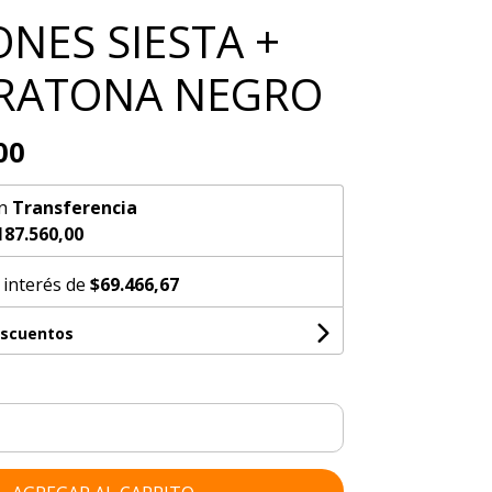
ONES SIESTA +
RATONA NEGRO
00
n
Transferencia
187.560,00
 interés de
$69.466,67
escuentos