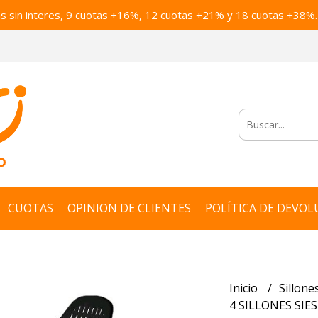
as sin interes, 9 cuotas +16%, 12 cuotas +21% y 18 cuotas +38%.
CUOTAS
OPINION DE CLIENTES
POLÍTICA DE DEVOL
Inicio
Sillone
4 SILLONES SI