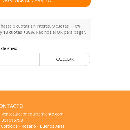
AGREGAR AL CARRITO
hasta 6 cuotas sin interes, 9 cuotas +16%,
y 18 cuotas +38%. Pedinos el QR para pagar.
 de envío
CALCULAR
ONTACTO
ventas@capriequipamiento.com
3516157991
Córdoba - Rosario - Buenos Aires