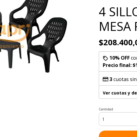
4 SILL
MESA 
$208.400,
10% OFF
co
Precio final:
$
3
cuotas sin
Ver cuotas y d
Cantidad