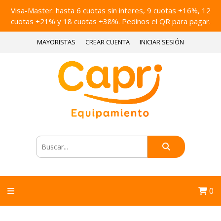
Visa-Master: hasta 6 cuotas sin interes, 9 cuotas +16%, 12
cuotas +21% y 18 cuotas +38%. Pedinos el QR para pagar.
MAYORISTAS
CREAR CUENTA
INICIAR SESIÓN
0