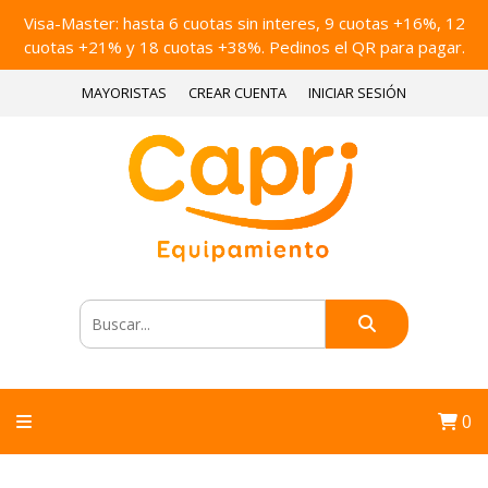
Visa-Master: hasta 6 cuotas sin interes, 9 cuotas +16%, 12
cuotas +21% y 18 cuotas +38%. Pedinos el QR para pagar.
MAYORISTAS
CREAR CUENTA
INICIAR SESIÓN
0