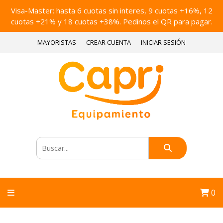
Visa-Master: hasta 6 cuotas sin interes, 9 cuotas +16%, 12
cuotas +21% y 18 cuotas +38%. Pedinos el QR para pagar.
MAYORISTAS
CREAR CUENTA
INICIAR SESIÓN
0