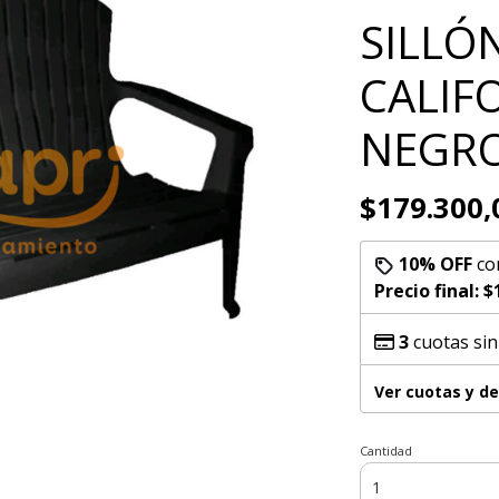
SILLÓ
CALIF
NEGR
$179.300,
10% OFF
co
Precio final:
$
3
cuotas sin
Ver cuotas y d
Cantidad