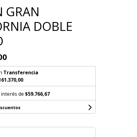
N GRAN
ORNIA DOBLE
O
00
n
Transferencia
161.370,00
 interés de
$59.766,67
escuentos