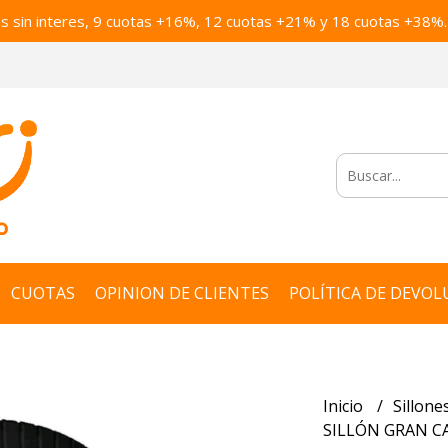
as sin interes, 9 cuotas +16%, 12 cuotas +21% y 18 cuotas +38%.
CUOTAS
OPINION DE CLIENTES
POLÍTICA DE DEVOL
Inicio
Sillone
SILLÓN GRAN C